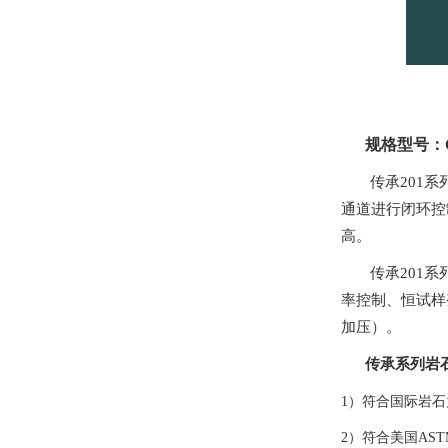
规格型号：
传承
2
01
系
通道进行闭环控
高。
传承
2
01
系
率控制、恒试样
加压）。
传承系列岩
1）符合国际岩石
2）符合美国ASTM