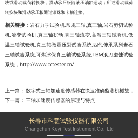
块或滑动载荷转换块，滑动承压板随液压油缸运动；所述滑动载荷
转换块和滑动承压板通过滚珠和卡槽连接。
相关链接：
岩石力学试验机
,
常规三轴
,
真三轴
,
岩石剪切试验
机
,
流变试验机
,
真三轴扰动
,
真三轴流变
,
高温三轴试验机
,
低
温三轴试验机
,
真三轴微震压裂试验系统
,
四代传承系列岩石
三轴试验系统
,
可燃冰保真三轴试验系统
,T
BM滚刀磨蚀试验
系统
，
http://www.cctester.cn/
上一篇：
数字式三轴加速度传感器在快速准确监测机械故障方面的应用
下一篇：
三轴加速度传感器的原理与特点
长春市科意试验仪器有限公司
Changchun Keyi Test Instrument Co., Ltd