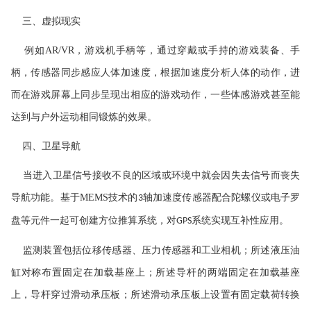
三、虚拟现实
例如
AR/VR
，游戏机手柄等，通过穿戴或手持的游戏装备、手
柄，传感器同步感应人体加速度，根据加速度分析人体的动作，进
而在游戏屏幕上同步呈现出相应的游戏动作，一些体感游戏甚至能
达到与户外运动相同锻炼的效果。
四、卫星导航
当进入卫星信号接收不良的区域或环境中就会因失去信号而丧失
导航功能。基于
MEMS
技术的
轴加速度传感器配合陀螺仪或电子罗
3
盘等元件一起可创建方位推算系统，对
系统实现互补性应用。
GPS
监测装置包括位移传感器、压力传感器和工业相机；所述液压油
缸对称布置固定在加载基座上；所述导杆的两端固定在加载基座
上，导杆穿过滑动承压板；所述滑动承压板上设置有固定载荷转换