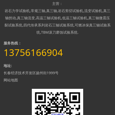
主营：
岩石力学试验机
,
常规三轴
,
真三轴
,
岩石剪切试验机
,
流变试验机
,
真三
轴扰动
,
真三轴流变
,
高温三轴试验机
,
低温三轴试验机
,
真三轴微震压
裂试验系统
,
四代传承系列岩石三轴试验系统
,
可燃冰保真三轴试验系
统
,
TBM滚刀磨蚀试验系统
.
服务热线
：
13756166904
地址
:
长春经济技术开发区扬州街1999号
网站地图